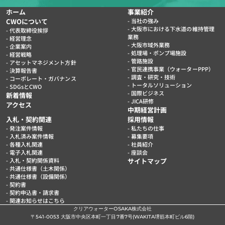
ホーム
事業紹介
CWOについて
当社の強み
大阪市における下水道の維持管理
代表取締役挨拶
業務
経営理念
大阪市域外業務
企業案内
処理場・ポンプ場施設
経営戦略
管路施設
アセットマネジメント方針
官民連携事業（ウォーターPPP）
決算報告書
調査・研究・技術
コーポレート・ガバナンス
トータルソリューション
SDGsとCWO
国際ビジネス
新着情報
JICA研修
アクセス
中期経営計画
入札・契約関連
採用情報
発注案件情報
私たちの仕事
入札済み案件情報
募集要項
各種入札関連
社員紹介
電子入札関連
座談会
入札・契約関係資料
サイトマップ
共通仕様書（土木関係）
共通仕様書（設備関係）
契約書
契約申込書・請求書
関連お知らせはこちら
クリアウォーターOSAKA株式会社
〒541-0053 大阪市中央区本町一丁目7番7号(WAKITA堺筋本町ビル6階)