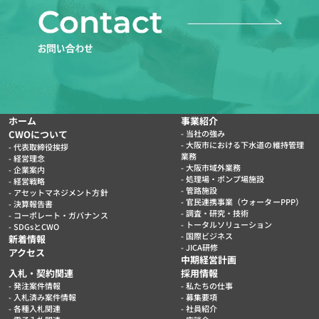
ホーム
事業紹介
CWOについて
当社の強み
大阪市における下水道の維持管理
代表取締役挨拶
業務
経営理念
大阪市域外業務
企業案内
処理場・ポンプ場施設
経営戦略
管路施設
アセットマネジメント方針
官民連携事業（ウォーターPPP）
決算報告書
調査・研究・技術
コーポレート・ガバナンス
トータルソリューション
SDGsとCWO
国際ビジネス
新着情報
JICA研修
アクセス
中期経営計画
入札・契約関連
採用情報
発注案件情報
私たちの仕事
入札済み案件情報
募集要項
各種入札関連
社員紹介