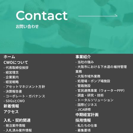
ホーム
事業紹介
CWOについて
当社の強み
大阪市における下水道の維持管理
代表取締役挨拶
業務
経営理念
大阪市域外業務
企業案内
処理場・ポンプ場施設
経営戦略
管路施設
アセットマネジメント方針
官民連携事業（ウォーターPPP）
決算報告書
調査・研究・技術
コーポレート・ガバナンス
トータルソリューション
SDGsとCWO
国際ビジネス
新着情報
JICA研修
アクセス
中期経営計画
入札・契約関連
採用情報
発注案件情報
私たちの仕事
入札済み案件情報
募集要項