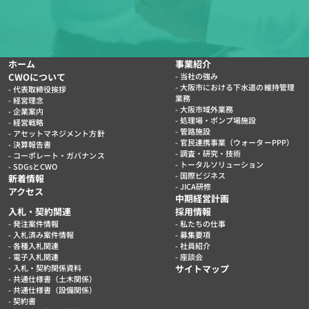
ホーム
事業紹介
CWOについて
当社の強み
大阪市における下水道の維持管理
代表取締役挨拶
業務
経営理念
大阪市域外業務
企業案内
処理場・ポンプ場施設
経営戦略
管路施設
アセットマネジメント方針
官民連携事業（ウォーターPPP）
決算報告書
調査・研究・技術
コーポレート・ガバナンス
トータルソリューション
SDGsとCWO
国際ビジネス
新着情報
JICA研修
アクセス
中期経営計画
入札・契約関連
採用情報
発注案件情報
私たちの仕事
入札済み案件情報
募集要項
各種入札関連
社員紹介
電子入札関連
座談会
入札・契約関係資料
サイトマップ
共通仕様書（土木関係）
共通仕様書（設備関係）
契約書