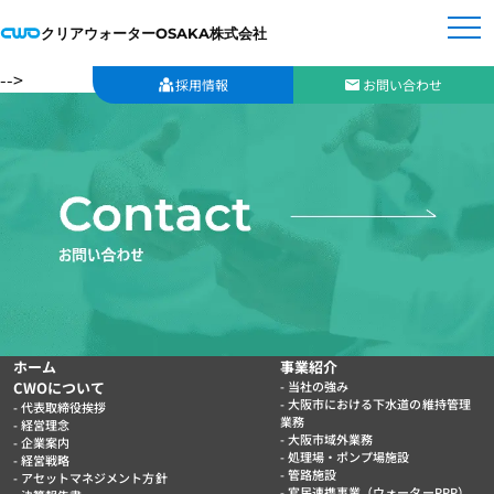
クリアウォーターOSAKA株式会社
-->
採用情報
お問い合わせ
ホーム
事業紹介
CWOについて
当社の強み
大阪市における下水道の維持管理
代表取締役挨拶
業務
経営理念
大阪市域外業務
企業案内
処理場・ポンプ場施設
経営戦略
管路施設
アセットマネジメント方針
官民連携事業（ウォーターPPP）