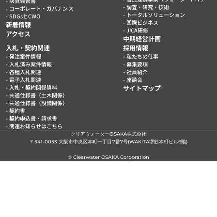
決算報告書
調査・研究・技術
コーポレート・ガバナンス
トータルソリューション
SDGsとCWO
国際ビジネス
新着情報
JICA研修
アクセス
中期経営計画
入札・契約関連
採用情報
発注案件情報
私たちの仕事
入札済み案件情報
募集要項
各種入札関連
社員紹介
電子入札関連
座談会
入札・契約関係資料
サイトマップ
共通仕様書（土木関係）
共通仕様書（設備関係）
契約書
契約申込書・請求書
関連お知らせはこちら
クリアウォーターOSAKA株式会社
〒541-0053 大阪市中央区本町一丁目7番7号(WAKITA堺筋本町ビル6階)
© Clearwater OSAKA Corporation