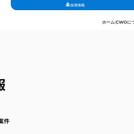
採用情報
ホーム
CWOに
報
案件