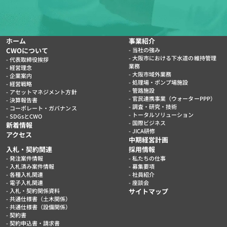
ホーム
事業紹介
CWOについて
当社の強み
大阪市における下水道の維持管理
代表取締役挨拶
業務
経営理念
大阪市域外業務
企業案内
処理場・ポンプ場施設
経営戦略
管路施設
アセットマネジメント方針
官民連携事業（ウォーターPPP）
決算報告書
調査・研究・技術
コーポレート・ガバナンス
トータルソリューション
SDGsとCWO
国際ビジネス
新着情報
JICA研修
アクセス
中期経営計画
入札・契約関連
採用情報
発注案件情報
私たちの仕事
入札済み案件情報
募集要項
各種入札関連
社員紹介
電子入札関連
座談会
入札・契約関係資料
サイトマップ
共通仕様書（土木関係）
共通仕様書（設備関係）
契約書
契約申込書・請求書