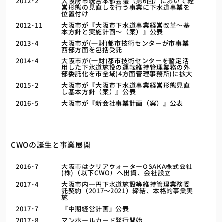
2012･2
大阪府市統合本部会議（第6回）において経
営形態の見直しを行う事業に下水道事業を
位置付け
2012･11
大阪市が『大阪市下水道事業経営改革～基
本方針と実施計画～（案）』公表
2013･4
大阪市が(一財)都市技術センターが市事業
西部方面を包括受託
2014･4
大阪市が(一財)都市技術センターを暫定活
用した下水道施設の運転維持管理業務の外
部委託化を市全域(4方面管理事務所)に拡大
2015･2
大阪市が『大阪市下水道事業経営形態見直
し基本方針（案）』公表
2016･5
大阪市が『新会社事業計画（案）』公表
CWOの誕生と事業展開
2016･7
大阪市はクリアウォーターOSAKA株式会社
(株)（以下CWO）へ出資、会社設立
2017･4
大阪市内一円下水道施設等維持管理業務委
託契約（2017～2021）締結、本格的事業実
施
2017･7
『中期経営計画』公表
2017･8
マンホールカード発行開始