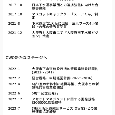
2017･10
日本下水道事業団との連携強化に向けた合
意書締結
2017･10
マスコットキャラクター「スーアくん」制
定
2021･8
下水道展'21大阪に出展 展示ブース4小間
以上の部の優秀賞受賞
2021･12
大阪府と大阪市にて『大阪府市下水道ビジ
ョン』策定
CWO新たなステージへ
2022･1
大阪市下水道施設包括的管理業務委託契約
(2022～2041)
2022･2
経営戦略、中期経営計画(2022～2026)
2022･4
4部1室の新体制に組織再編、大阪市との新
包括的管理業務開始
2022･6
5周年記念誌発行
2022･12
アセットマネジメントに関する国際規格
ISO55001認証取得
2023･7
(株)大阪水道総合サービス(OWGS)との業
務連携協定締結