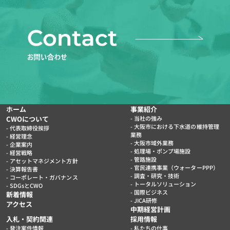
ホーム
事業紹介
CWOについて
当社の強み
大阪市における下水道の維持管理
代表取締役挨拶
業務
経営理念
大阪市域外業務
企業案内
処理場・ポンプ場施設
経営戦略
管路施設
アセットマネジメント方針
官民連携事業（ウォーターPPP）
決算報告書
調査・研究・技術
コーポレート・ガバナンス
トータルソリューション
SDGsとCWO
国際ビジネス
新着情報
JICA研修
アクセス
中期経営計画
入札・契約関連
採用情報
発注案件情報
私たちの仕事