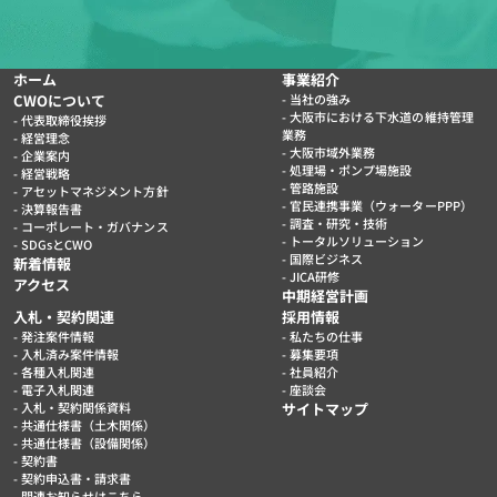
ホーム
事業紹介
CWOについて
当社の強み
大阪市における下水道の維持管理
代表取締役挨拶
業務
経営理念
大阪市域外業務
企業案内
処理場・ポンプ場施設
経営戦略
管路施設
アセットマネジメント方針
官民連携事業（ウォーターPPP）
決算報告書
調査・研究・技術
コーポレート・ガバナンス
トータルソリューション
SDGsとCWO
国際ビジネス
新着情報
JICA研修
アクセス
中期経営計画
入札・契約関連
採用情報
発注案件情報
私たちの仕事
入札済み案件情報
募集要項
各種入札関連
社員紹介
電子入札関連
座談会
入札・契約関係資料
サイトマップ
共通仕様書（土木関係）
共通仕様書（設備関係）
契約書
契約申込書・請求書
関連お知らせはこちら