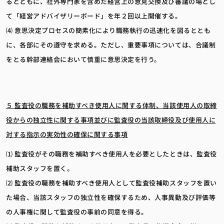
るとともに、社外専門家を含めた経営上の意見交換及び審議の場とし
て「経営アドバイザリーボード」を年２回以上開催する。
⑷ 意思決定プロセスの簡素化により職務執行の迅速化を図るととも
に、各部にその遵守を求める。ただし、重要事項については、合議制
をとる幹部連絡会において慎重に意思決定を行う。
５ 監査役の職務を補助すべき使用人に関する体制、当該使用人の取締
役からの独立性に関する事項並びに監査役の当該取締役及び使用人に
対する指示の実効性の確保に関する事項
⑴ 監査役がその職務を補助すべき使用人を必要としたときは、監査役
補助スタッフを置く。
⑵ 監査役の職務を補助すべき使用人として監査役補助スタッフを置い
た場合、当該スタッフの独立性を確保するため、人事異動及び評価等
の人事権に関して監査役の事前の同意を得る。