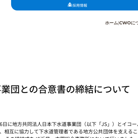
採用情報
ホーム
CWOに
事業団との合意書の締結について
月16日に地方共同法人日本下水道事業団（以下「JS」）とイコ
、相互に協力して下水道管理者である地方公共団体を支えるこ