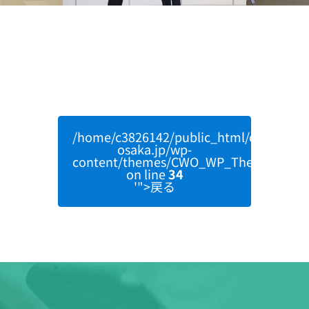
/home/c3826142/public_html/clearwater
osaka.jp/wp-
content/themes/CWO_WP_Theme/single
on line
34
'">戻る