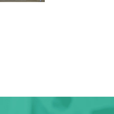
-
.php