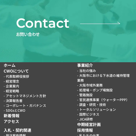
ホーム
事業紹介
CWOについて
当社の強み
大阪市における下水道の維持管理
代表取締役挨拶
業務
経営理念
大阪市域外業務
企業案内
処理場・ポンプ場施設
経営戦略
管路施設
アセットマネジメント方針
官民連携事業（ウォーターPPP）
決算報告書
調査・研究・技術
コーポレート・ガバナンス
トータルソリューション
SDGsとCWO
国際ビジネス
新着情報
JICA研修
アクセス
中期経営計画
入札・契約関連
採用情報
発注案件情報
私たちの仕事