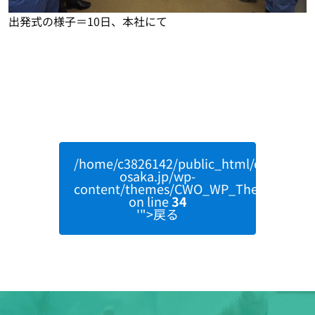
出発式の様子＝10日、本社にて
/home/c3826142/public_html/clearwater
osaka.jp/wp-
content/themes/CWO_WP_Theme/single
on line
34
'">戻る