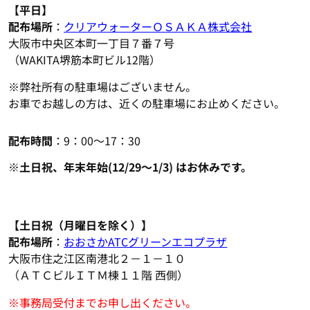
【平日】
配布場所
：
クリアウォーターＯＳＡＫＡ株式会社
大阪市中央区本町一丁目７番７号
（WAKITA堺筋本町ビル12階）
※弊社所有の駐車場はございません。
お車でお越しの方は、近くの駐車場にお止めください。
配布時間
：9：00～17：30
※土日祝、年末年始(12/29～1/3)
はお休みです。
【土日祝（月
曜日を除く）】
配布場所
：
おおさかATCグリーンエコプラザ
大阪市住之江区南港北２－１－１０
（ＡＴＣビルＩＴＭ棟１１階 西側）
※事務局受付までお申し出ください。