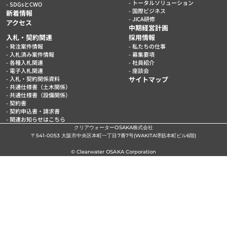
トータルソリューション
SDGsとCWO
国際ビジネス
新着情報
JICA研修
アクセス
中期経営計画
入札・契約関連
採用情報
発注案件情報
私たちの仕事
入札済み案件情報
募集要項
各種入札関連
社員紹介
電子入札関連
座談会
入札・契約関係資料
サイトマップ
共通仕様書（土木関係）
共通仕様書（設備関係）
契約書
契約申込書・請求書
関連お知らせはこちら
クリアウォーターOSAKA株式会社
〒541-0053 大阪市中央区本町一丁目7番7号(WAKITA堺筋本町ビル6階)
© Clearwater OSAKA Corporation