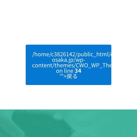
/home/c3826142/public_html/clearwater
osaka.jp/wp-
content/themes/CWO_WP_Theme/single
on line
34
'">戻る