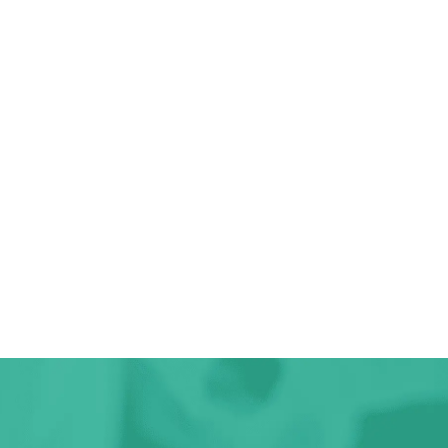
-
.php